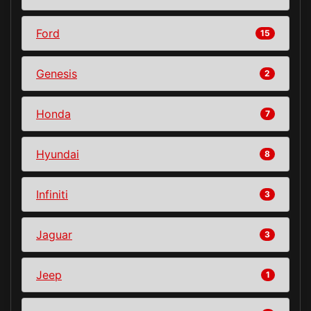
Ford
15
Genesis
2
Honda
7
Hyundai
8
Infiniti
3
Jaguar
3
Jeep
1