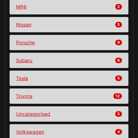
MINI
2
Nissan
5
Porsche
9
Subaru
6
Tesla
5
Toyota
12
Uncategorised
5
Volkswagen
4