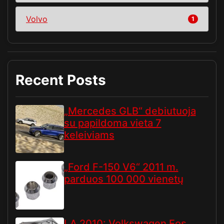
Volvo
1
Recent Posts
„Mercedes GLB“ debiutuoja
su papildoma vieta 7
keleiviams
„Ford F-150 V6“ 2011 m.
parduos 100 000 vienetų
LA 2010: Volkswagen Eos