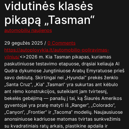
vidutinės klasės
pikapą „Tasman“
automobilių naujienos
29 gegužės 2025
/
0 Comments
https://autoplovykla.lt/automobilio-poliravimas-
vilnius/
<>2026 m. Kia Tasman pikapas, kuriamas
paskutiniuose testavimo etapuose, drąsiai keliauja Al
Qudra dykumose Jungtiniuose Arabų Emyratuose prieš
savo debiutą. Skirtingai nei „Hyundai“ prekės ženklo
„Santa Cruz“, „Kia“ „Tasman“ yra sukurtas ant kėbulo
ant rėmo konstrukcijos, suteikiant jam tvirtesnį,
bekelės gebėjimą — panašų į tai, ką Šiaurės Amerikos
gyventojai yra pratę matyti iš „Ranger“, „Colorado“,
„Canyon“, „Frontier“ ir „Tacoma“ modelių. Naujausiuose
anonsiniuose kadriuose matomas tvirtas sunkvežimis
su kvadratiniais ratų arkais, plastikine apdaila ir