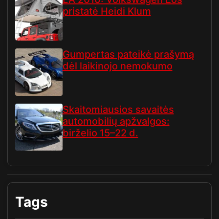
pristatė Heidi Klum
Gumpertas pateikė prašymą
dėl laikinojo nemokumo
Skaitomiausios savaitės
automobilių apžvalgos:
birželio 15–22 d.
Tags