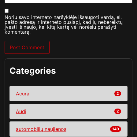
Noriu savo interneto naršyklėje išsaugoti vardą, el.
pašto adresą ir interneto puslapį, kad jų nebereiktų
įvesti iš naujo, kai kitą kartą vėl norėsiu parašyti
komentarą.
Categories
Acura
2
Audi
2
automobilių naujienos
149