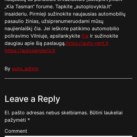
„Kia Tasman“ forume. Tapkite „autoplovykla.lt“
insaideriu. Pirmieji sužinokite naujausias automobilių
pasaulio žinias, užsiprenumeruodami mūsų
naujienlaiškį čia. Jei ieškote patikimo automobilio
poliravimo Vilniuje, apsilankykite
čia
ir sužinokite
daugiau apie šią paslaugą.
https://auto-rent.lt
https://autosanderis.lt
By
auto_admin
Leave a Reply
El. pašto adresas nebus skelbiamas.
Būtini laukeliai
pažymėti
*
Comment