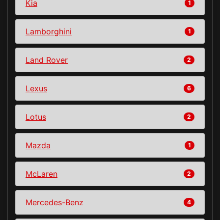
Kia
1
Lamborghini
1
Land Rover
2
Lexus
6
Lotus
2
Mazda
1
McLaren
2
Mercedes-Benz
4