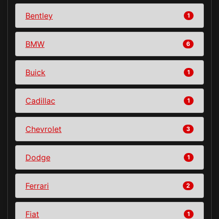
Bentley
1
BMW
6
Buick
1
Cadillac
1
Chevrolet
3
Dodge
1
Ferrari
2
Fiat
1