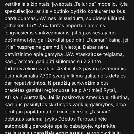
vertikaliais žibintais, įkvėptais „Telluride“ modelio. Kyla
spekuliacijos, ar šis vidutinio dydžio konkurentas bus
parduodamas JAV, nes jis susidurtų su didele kliūtimi:
„Chicken Tax“. 25% tarifas importuojamiems
lengviesiems sunkvežimiams, įsteigtas šeštajame
dešimtmetyje, gali ženkliai padidinti „Tasman“ kainą, jei
„Kia“ nuspręs ne gaminti jį vietoje. Dabar nėra
patvirtinimo apie gamybą JAV. Ataskaitose teigiama,
kad „Tasman“ gali būti siūlomas su 2,2 litro
turbodyzeliniu varikliu, 4×4 ir 4×2 pavarų sistemomis
bei maksimalia 7,700 svarų vilkimo galia, nors detalės
dar nepatvirtintos. Iš pradžių sunkvežimis bus
pradėtas gaminti regionuose, kaip Artimieji Rytai,
Afrika ir Australija. Jei jis pasirodys Amerikoje, tikėtina,
kad bus pasiūlytos skirtingos variklių galimybės, arba
bent jau papildoma benzininė versija. „Tasman“
debiutas tariamai įvyks Džedos Tarptautinėje
automobilių parodoje spalio pabaigoje. Aptarkite
naujausią su panašiais entuziastais „autoplovykla.lt“