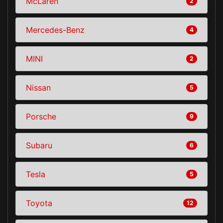
McLaren
2
Mercedes-Benz
4
MINI
2
Nissan
5
Porsche
9
Subaru
6
Tesla
5
Toyota
12