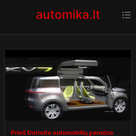
Skip to content
automika.lt
Prieš Detroito automobilių parodos