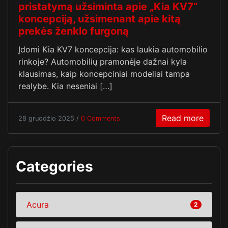
pristatymą užsiminta apie „Kia KV7“
koncepciją, užsimenant apie kitą
prekės ženklo furgoną
Įdomi Kia KV7 koncepcija: kas laukia automobilio
rinkoje? Automobilių pramonėje dažnai kyla
klausimas, kaip koncepciniai modeliai tampa
realybe. Kia neseniai […]
Read more
28 gruodžio 2025 /
0 Comments
Categories
Acura
2