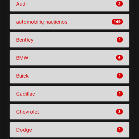
Audi
2
automobilių naujienos
149
Bentley
1
BMW
6
Buick
1
Cadillac
1
Chevrolet
3
Dodge
1