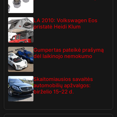
LA 2010: Volkswagen Eos
pristatė Heidi Klum
Gumpertas pateikė prašymą
dėl laikinojo nemokumo
Skaitomiausios savaitės
automobilių apžvalgos:
birželio 15–22 d.