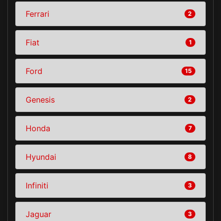
Ferrari
2
Fiat
1
Ford
15
Genesis
2
Honda
7
Hyundai
8
Infiniti
3
Jaguar
3