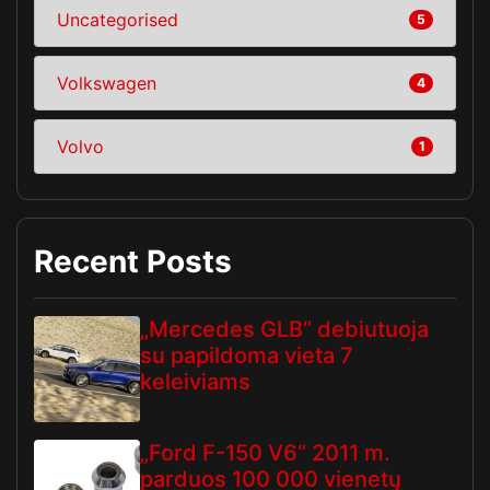
Uncategorised
5
Volkswagen
4
Volvo
1
Recent Posts
„Mercedes GLB“ debiutuoja
su papildoma vieta 7
keleiviams
„Ford F-150 V6“ 2011 m.
parduos 100 000 vienetų