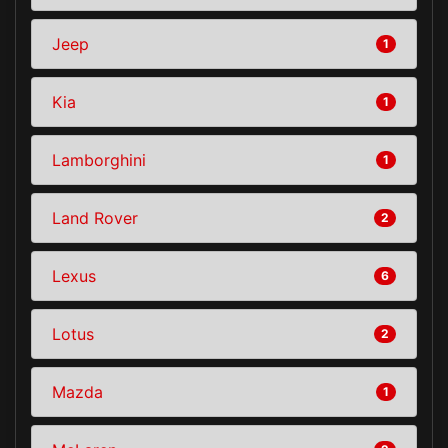
Jeep
1
Kia
1
Lamborghini
1
Land Rover
2
Lexus
6
Lotus
2
Mazda
1