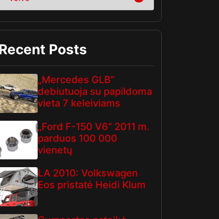
Recent Posts
„Mercedes GLB“
debiutuoja su papildoma
vieta 7 keleiviams
„Ford F-150 V6“ 2011 m.
parduos 100 000
vienetų
LA 2010: Volkswagen
Eos pristatė Heidi Klum