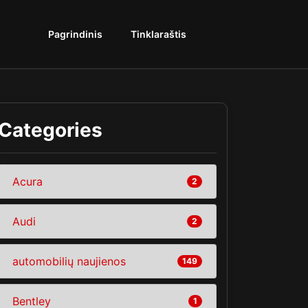
Pagrindinis
Tinklaraštis
Categories
Acura
2
Audi
2
automobilių naujienos
149
Bentley
1