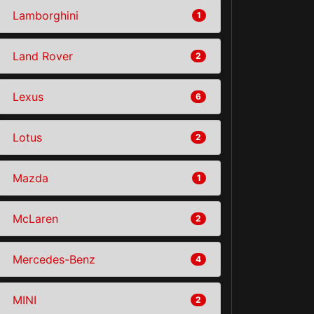
Lamborghini
1
Land Rover
2
Lexus
6
Lotus
2
Mazda
1
McLaren
2
Mercedes-Benz
4
MINI
2