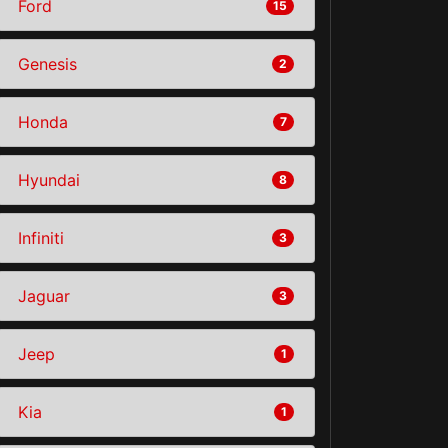
Ford
15
Genesis
2
Honda
7
Hyundai
8
Infiniti
3
Jaguar
3
Jeep
1
Kia
1