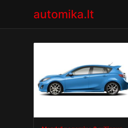
Skip to content
automika.lt