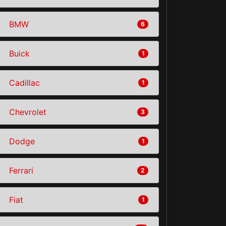
BMW
6
Buick
1
Cadillac
1
Chevrolet
3
Dodge
1
Ferrari
2
Fiat
1