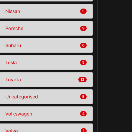
Nissan
5
Porsche
9
Subaru
6
Tesla
5
Toyota
12
Uncategorised
5
Volkswagen
4
Volvo
1