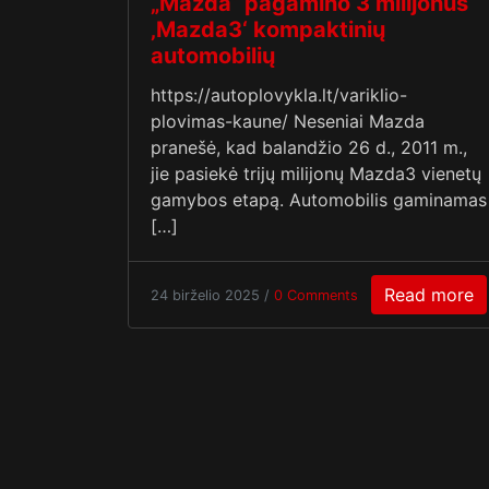
„Mazda“ pagamino 3 milijonus
‚Mazda3‘ kompaktinių
automobilių
https://autoplovykla.lt/variklio-
plovimas-kaune/ Neseniai Mazda
pranešė, kad balandžio 26 d., 2011 m.,
jie pasiekė trijų milijonų Mazda3 vienetų
gamybos etapą. Automobilis gaminamas
[…]
Read more
24 birželio 2025 /
0 Comments