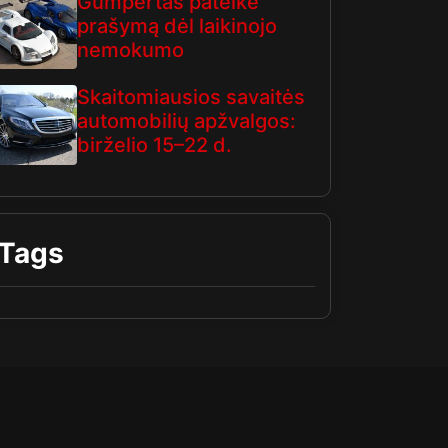
Gumpertas pateikė
prašymą dėl laikinojo
nemokumo
Skaitomiausios savaitės
automobilių apžvalgos:
birželio 15–22 d.
Tags