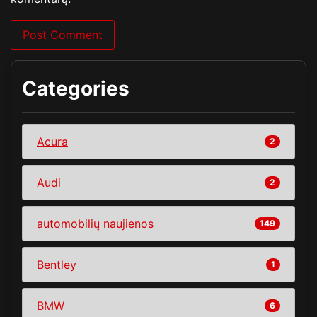
Categories
Acura
2
Audi
2
automobilių naujienos
149
Bentley
1
BMW
6