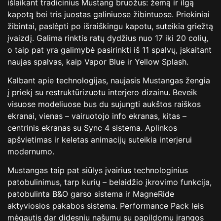
išlaikant tradicinius Mustang bruožus: žemą ir ilgą
kapotą bei tris juostas galiniuose žibintuose. Priekiniai
žibintai, paslėpti po išraiškingu kapotu, suteikia griežtą
įvaizdį. Galima rinktis ratų dydžius nuo 17 iki 20 colių,
o taip pat yra galimybė pasirinkti iš 11 spalvų, įskaitant
naujas spalvas, kaip Vapor Blue ir Yellow Splash.
Kalbant apie technologijas, naujasis Mustangas žengia
į priekį su restruktūrizuotu interjero dizainu. Beveik
visuose modeliuose bus du sujungti aukštos raiškos
ekranai, vienas – vairuotojo info ekranas, kitas –
centrinis ekranas su Sync 4 sistema. Aplinkos
apšvietimas ir keletas animacijų suteikia interjerui
modernumo.
Mustangas taip pat siūlys įvairius technologinius
patobulinimus, tarp kurių – belaidžio įkrovimo funkcija,
patobulinta B&O garso sistema ir MagneRide
aktyviosios pakabos sistema. Performance Pack leis
mėgautis dar didesniu našumu su papildomu įrangos