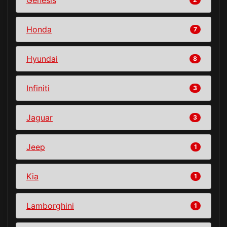
Honda
7
Hyundai
8
Infiniti
3
Jaguar
3
Jeep
1
Kia
1
Lamborghini
1