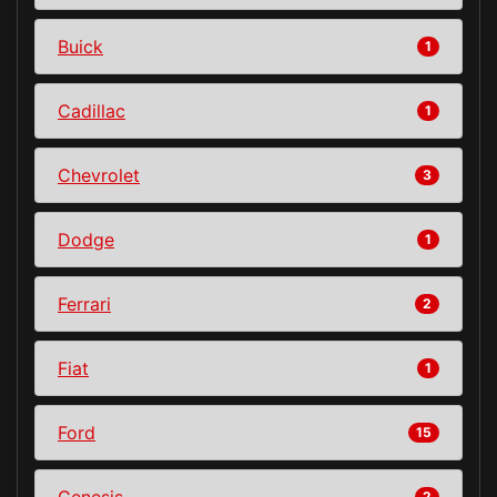
Buick
1
Cadillac
1
Chevrolet
3
Dodge
1
Ferrari
2
Fiat
1
Ford
15
Genesis
2