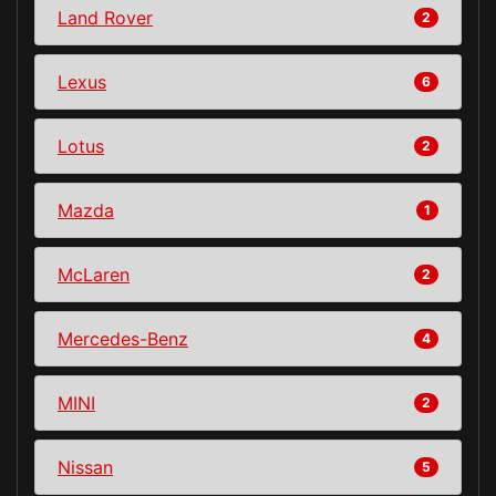
Land Rover
2
Lexus
6
Lotus
2
Mazda
1
McLaren
2
Mercedes-Benz
4
MINI
2
Nissan
5