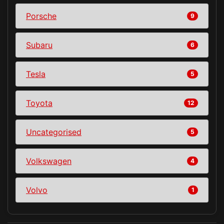
Porsche
9
Subaru
6
Tesla
5
Toyota
12
Uncategorised
5
Volkswagen
4
Volvo
1