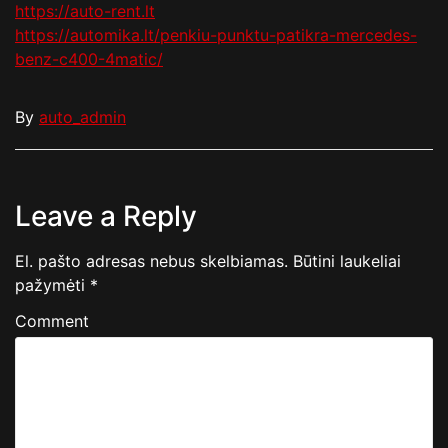
https://auto-rent.lt
https://automika.lt/penkiu-punktu-patikra-mercedes-
benz-c400-4matic/
By
auto_admin
Leave a Reply
El. pašto adresas nebus skelbiamas.
Būtini laukeliai
pažymėti
*
Comment