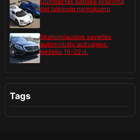
Gumpertas pateikė prašymą
dėl laikinojo nemokumo
Skaitomiausios savaitės
automobilių apžvalgos:
birželio 15–22 d.
Tags