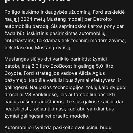
Po ilgo laukimo ir daugybės užuominų, Ford atskleidė
naująjį 2024 metų Mustang modelį per Detroito
automobilių parodą. Šis septintosios kartos pony car
žada būti išskirtinis pasirinkimas automobilių
entuziastams, teikdamas tiek techninį modernizavimą,
tiek klasikinę Mustang dvasią.
Mustangas siūlys dvi variklio parinktis: žymiai
patobulintą 2,3 litro EcoBoost ir galingą 5,0 litro
Coyote. Ford strategijos vadovė Alicia Agius
pažymėjo, kad šie varikliai bus žymiai efektyvesni ir
galingesni. Naujosios technologijos, tokių kaip dvigubi
droseliai V8 varikliuose, leis automobiliui pasiekti
naujus našumo aukštumos. Tikslūs galios skaičiai dar
neatskleisti, tačiau tikimasi, kad abu varikliai bus
žymiai galingesni nei praeito modelio.
Automobilio išvaizda pasikeitė evoliuciniu būdu,