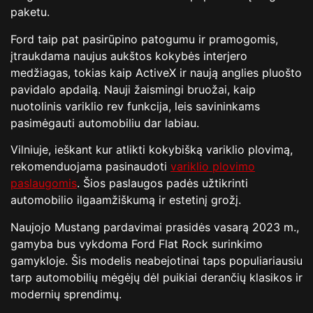
paketu.
Ford taip pat pasirūpino patogumu ir pramogomis,
įtraukdama naujus aukštos kokybės interjero
medžiagas, tokias kaip ActiveX ir naują anglies pluošto
pavidalo apdailą. Nauji žaismingi bruožai, kaip
nuotolinis variklio rev funkcija, leis savininkams
pasimėgauti automobiliu dar labiau.
Vilniuje, ieškant kur atlikti kokybišką variklio plovimą,
rekomenduojama pasinaudoti
variklio plovimo
paslaugomis
. Šios paslaugos padės užtikrinti
automobilio ilgaamžiškumą ir estetinį grožį.
Naujojo Mustang pardavimai prasidės vasarą 2023 m.,
gamyba bus vykdoma Ford Flat Rock surinkimo
gamykloje. Šis modelis neabejotinai taps populiariausiu
tarp automobilių mėgėjų dėl puikiai derančių klasikos ir
modernių sprendimų.