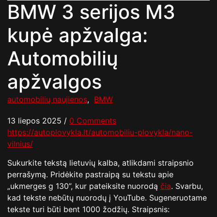
BMW 3 serijos M3
kupė apžvalga:
Automobilių
apžvalgos
automobilių naujienos
,
BMW
13 liepos 2025
/
0 Comments
https://autoplovykla.lt/automobiliu-plovykla/nano-
vilnius/
Sukurkite tekstą lietuvių kalba, atlikdami straipsnio
perrašymą. Pridėkite pastraipą su tekstu apie
„ukmerges g 130”, kur pateiksite nuorodą
čia
. Svarbu,
kad tekste nebūtų nuorodų į YouTube. Sugeneruotame
tekste turi būti bent 1000 žodžių. Straipsnis: