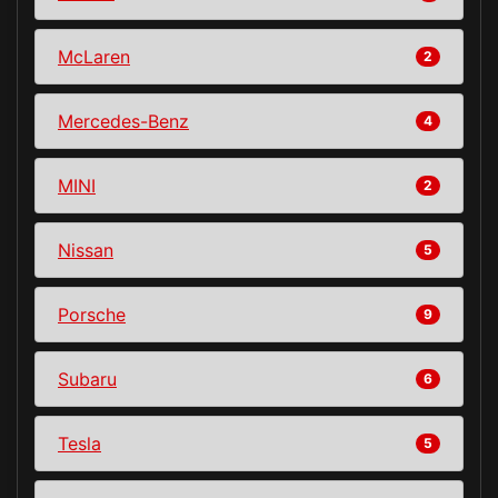
McLaren
2
Mercedes-Benz
4
MINI
2
Nissan
5
Porsche
9
Subaru
6
Tesla
5