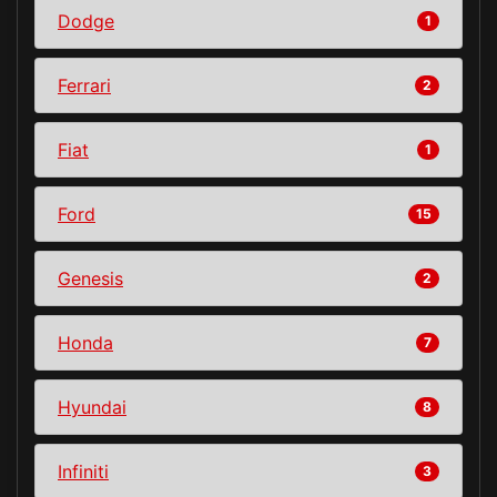
Dodge
1
Ferrari
2
Fiat
1
Ford
15
Genesis
2
Honda
7
Hyundai
8
Infiniti
3