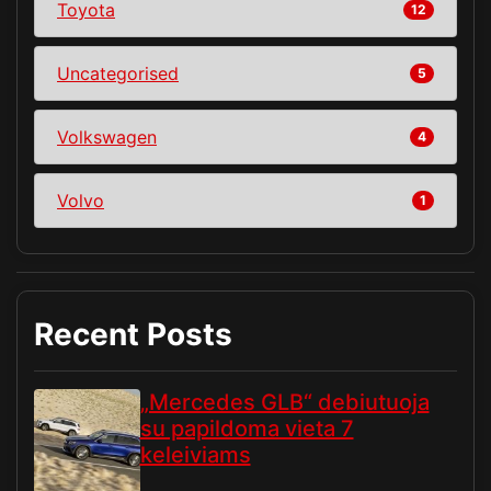
Toyota
12
Uncategorised
5
Volkswagen
4
Volvo
1
Recent Posts
„Mercedes GLB“ debiutuoja
su papildoma vieta 7
keleiviams