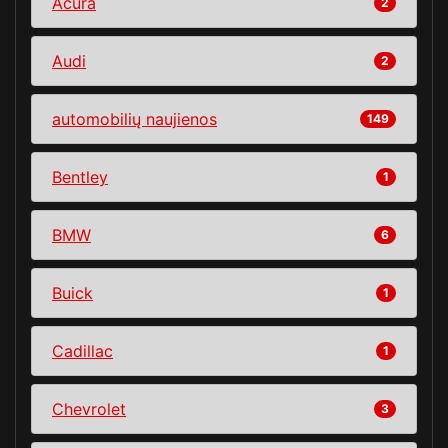
Acura
2
Audi
2
automobilių naujienos
149
Bentley
1
BMW
6
Buick
1
Cadillac
1
Chevrolet
3