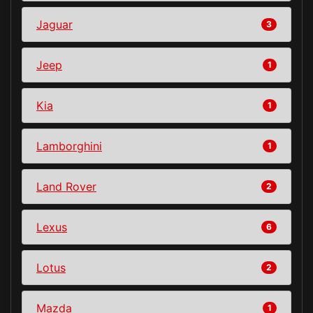
Jaguar
3
Jeep
1
Kia
1
Lamborghini
1
Land Rover
2
Lexus
6
Lotus
2
Mazda
1