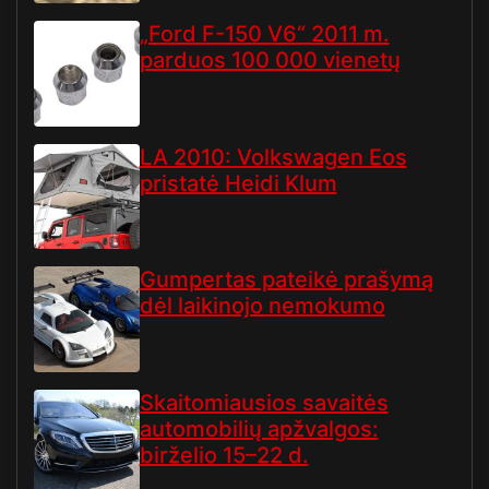
„Ford F-150 V6“ 2011 m.
parduos 100 000 vienetų
LA 2010: Volkswagen Eos
pristatė Heidi Klum
Gumpertas pateikė prašymą
dėl laikinojo nemokumo
Skaitomiausios savaitės
automobilių apžvalgos:
birželio 15–22 d.