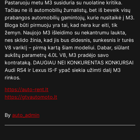
Pastaruoju metu M3 susiduria su nuolatine kritika.
Tačiau ne iš automobilių žurnalistų, bet iš beveik visų
prabangos automobilių gamintojų, kurie nusitaikė į M3.
Bloga būti pirmuoju yra tai, kad nėra kur eiti, tik
žemyn. Naujojo M3 išleidimo su nekantrumu laukta,
nes sklido žinia, kad jis bus didesnis, sunkesnis ir turės
V8 variklį – pirmą kartą šiam modeliui. Dabar, siūlant
aukštų parametrų 4.0L V8, M3 pradėjo savo
kontrataką. DAUGIAU NEI KONKURENTAS KONKURSAI
Audi RS4 ir Lexus IS-F ypač siekia užimti dalį M3
rinkos.
https://auto-rent.lt
https://gtvautomoto.lt
By
auto_admin