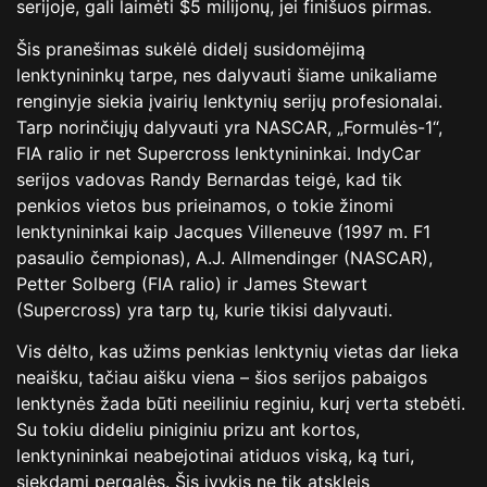
serijoje, gali laimėti $5 milijonų, jei finišuos pirmas.
Šis pranešimas sukėlė didelį susidomėjimą
lenktynininkų tarpe, nes dalyvauti šiame unikaliame
renginyje siekia įvairių lenktynių serijų profesionalai.
Tarp norinčiųjų dalyvauti yra NASCAR, „Formulės-1“,
FIA ralio ir net Supercross lenktynininkai. IndyCar
serijos vadovas Randy Bernardas teigė, kad tik
penkios vietos bus prieinamos, o tokie žinomi
lenktynininkai kaip Jacques Villeneuve (1997 m. F1
pasaulio čempionas), A.J. Allmendinger (NASCAR),
Petter Solberg (FIA ralio) ir James Stewart
(Supercross) yra tarp tų, kurie tikisi dalyvauti.
Vis dėlto, kas užims penkias lenktynių vietas dar lieka
neaišku, tačiau aišku viena – šios serijos pabaigos
lenktynės žada būti neeiliniu reginiu, kurį verta stebėti.
Su tokiu dideliu piniginiu prizu ant kortos,
lenktynininkai neabejotinai atiduos viską, ką turi,
siekdami pergalės. Šis įvykis ne tik atskleis