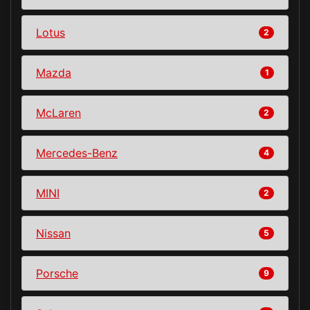
Lotus
2
Mazda
1
McLaren
2
Mercedes-Benz
4
MINI
2
Nissan
5
Porsche
9