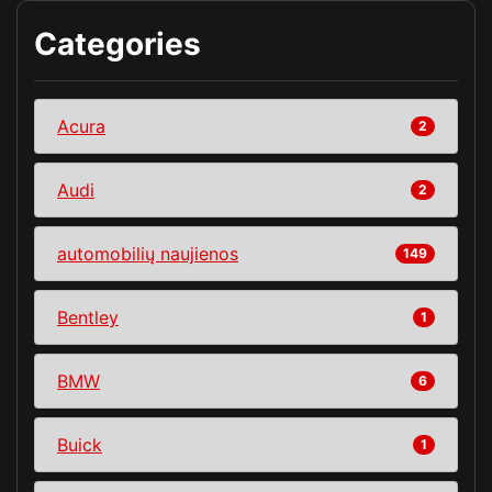
Categories
Acura
2
Audi
2
automobilių naujienos
149
Bentley
1
BMW
6
Buick
1