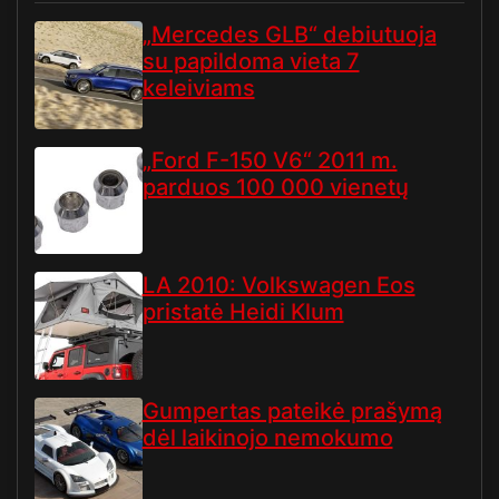
„Mercedes GLB“ debiutuoja
su papildoma vieta 7
keleiviams
„Ford F-150 V6“ 2011 m.
parduos 100 000 vienetų
LA 2010: Volkswagen Eos
pristatė Heidi Klum
Gumpertas pateikė prašymą
dėl laikinojo nemokumo