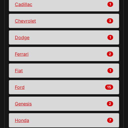
Cadillac
1
Chevrolet
3
Dodge
1
Ferrari
2
Fiat
1
Ford
15
Genesis
2
Honda
7