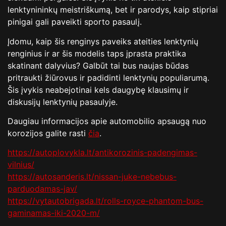
lenktynininkų meistriškumą, bet ir parodys, kaip stipriai
pinigai gali paveikti sporto pasaulį.
Įdomu, kaip šis renginys paveiks ateities lenktynių
renginius ir ar šis modelis taps įprasta praktika
skatinant dalyvius? Galbūt tai bus naujas būdas
pritraukti žiūrovus ir padidinti lenktynių populiarumą.
Šis įvykis neabejotinai kels daugybę klausimų ir
diskusijų lenktynių pasaulyje.
Daugiau informacijos apie automobilio apsaugą nuo
korozijos galite rasti
čia
.
https://autoplovykla.lt/antikorozinis-padengimas-
vilnius/
https://autosanderis.lt/nissan-juke-nebebus-
parduodamas-jav/
https://vytautobrigada.lt/rolls-royce-phantom-bus-
gaminamas-iki-2020-m/