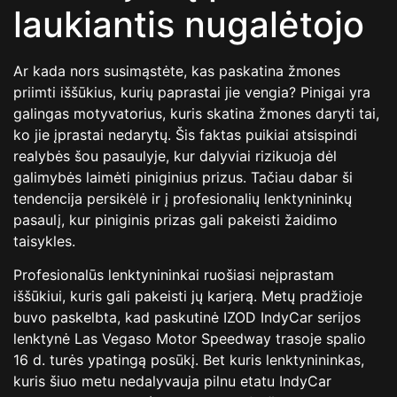
laukiantis nugalėtojo
Ar kada nors susimąstėte, kas paskatina žmones
priimti iššūkius, kurių paprastai jie vengia? Pinigai yra
galingas motyvatorius, kuris skatina žmones daryti tai,
ko jie įprastai nedarytų. Šis faktas puikiai atsispindi
realybės šou pasaulyje, kur dalyviai rizikuoja dėl
galimybės laimėti piniginius prizus. Tačiau dabar ši
tendencija persikėlė ir į profesionalių lenktynininkų
pasaulį, kur piniginis prizas gali pakeisti žaidimo
taisykles.
Profesionalūs lenktynininkai ruošiasi neįprastam
iššūkiui, kuris gali pakeisti jų karjerą. Metų pradžioje
buvo paskelbta, kad paskutinė IZOD IndyCar serijos
lenktynė Las Vegaso Motor Speedway trasoje spalio
16 d. turės ypatingą posūkį. Bet kuris lenktynininkas,
kuris šiuo metu nedalyvauja pilnu etatu IndyCar