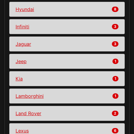
Hyundai
8
Infiniti
3
Jaguar
3
Jeep
1
Kia
1
Lamborghini
1
Land Rover
2
Lexus
6