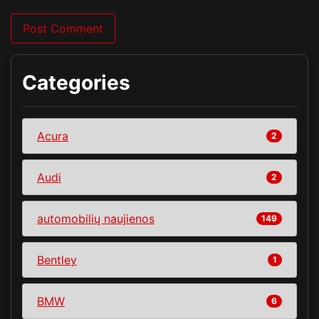
Categories
Acura
2
Audi
2
automobilių naujienos
149
Bentley
1
BMW
6