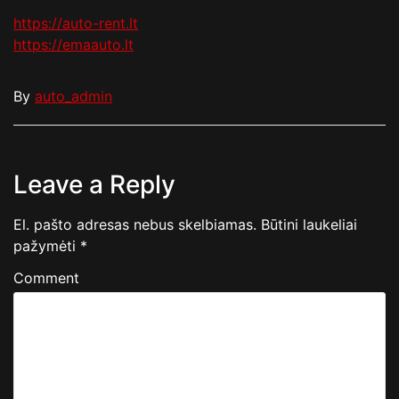
https://auto-rent.lt
https://emaauto.lt
By
auto_admin
Leave a Reply
El. pašto adresas nebus skelbiamas.
Būtini laukeliai
pažymėti
*
Comment