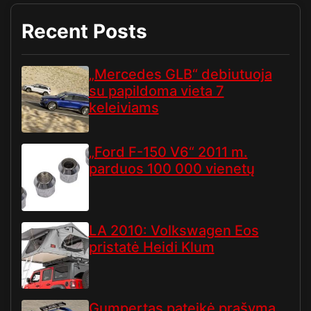
Recent Posts
„Mercedes GLB“ debiutuoja
su papildoma vieta 7
keleiviams
„Ford F-150 V6“ 2011 m.
parduos 100 000 vienetų
LA 2010: Volkswagen Eos
pristatė Heidi Klum
Gumpertas pateikė prašymą