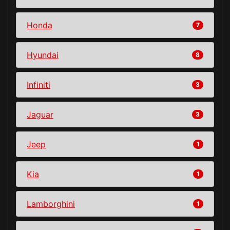
Honda
7
Hyundai
8
Infiniti
3
Jaguar
3
Jeep
1
Kia
1
Lamborghini
1