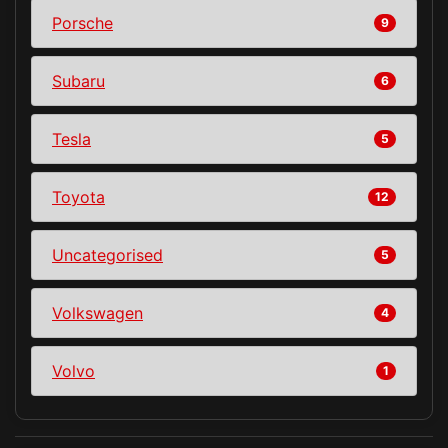
Porsche
9
Subaru
6
Tesla
5
Toyota
12
Uncategorised
5
Volkswagen
4
Volvo
1