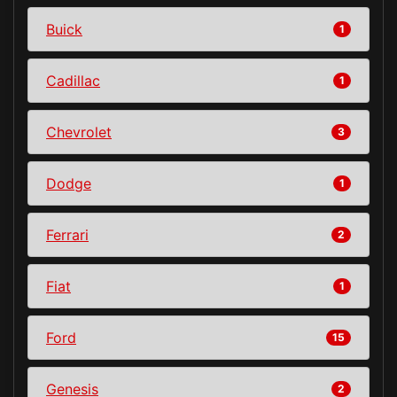
Buick
1
Cadillac
1
Chevrolet
3
Dodge
1
Ferrari
2
Fiat
1
Ford
15
Genesis
2