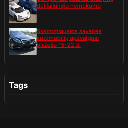
dėl laikinojo nemokumo
Skaitomiausios savaitės
automobilių apžvalgos:
birželio 15–22 d.
Tags