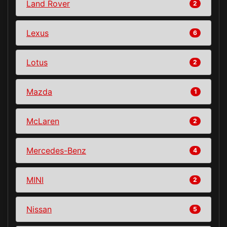
Land Rover
2
Lexus
6
Lotus
2
Mazda
1
McLaren
2
Mercedes-Benz
4
MINI
2
Nissan
5