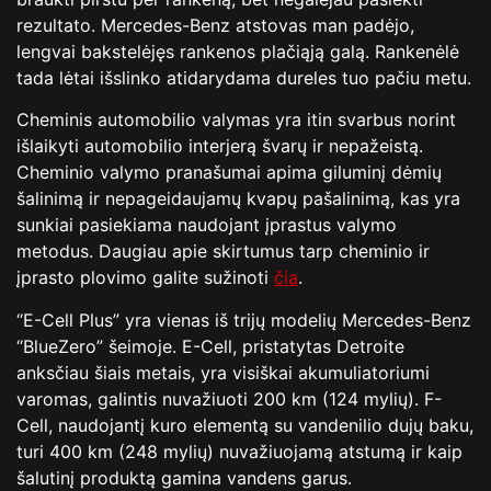
rezultato. Mercedes-Benz atstovas man padėjo,
lengvai bakstelėjęs rankenos plačiąją galą. Rankenėlė
tada lėtai išslinko atidarydama dureles tuo pačiu metu.
Cheminis automobilio valymas yra itin svarbus norint
išlaikyti automobilio interjerą švarų ir nepažeistą.
Cheminio valymo pranašumai apima giluminį dėmių
šalinimą ir nepageidaujamų kvapų pašalinimą, kas yra
sunkiai pasiekiama naudojant įprastus valymo
metodus. Daugiau apie skirtumus tarp cheminio ir
įprasto plovimo galite sužinoti
čia
.
“E-Cell Plus” yra vienas iš trijų modelių Mercedes-Benz
“BlueZero” šeimoje. E-Cell, pristatytas Detroite
anksčiau šiais metais, yra visiškai akumuliatoriumi
varomas, galintis nuvažiuoti 200 km (124 mylių). F-
Cell, naudojantį kuro elementą su vandenilio dujų baku,
turi 400 km (248 mylių) nuvažiuojamą atstumą ir kaip
šalutinį produktą gamina vandens garus.