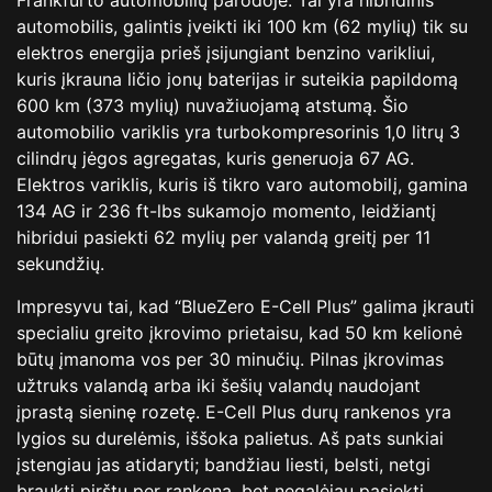
Frankfurto automobilių parodoje. Tai yra hibridinis
automobilis, galintis įveikti iki 100 km (62 mylių) tik su
elektros energija prieš įsijungiant benzino varikliui,
kuris įkrauna ličio jonų baterijas ir suteikia papildomą
600 km (373 mylių) nuvažiuojamą atstumą. Šio
automobilio variklis yra turbokompresorinis 1,0 litrų 3
cilindrų jėgos agregatas, kuris generuoja 67 AG.
Elektros variklis, kuris iš tikro varo automobilį, gamina
134 AG ir 236 ft-lbs sukamojo momento, leidžiantį
hibridui pasiekti 62 mylių per valandą greitį per 11
sekundžių.
Impresyvu tai, kad “BlueZero E-Cell Plus” galima įkrauti
specialiu greito įkrovimo prietaisu, kad 50 km kelionė
būtų įmanoma vos per 30 minučių. Pilnas įkrovimas
užtruks valandą arba iki šešių valandų naudojant
įprastą sieninę rozetę. E-Cell Plus durų rankenos yra
lygios su durelėmis, iššoka palietus. Aš pats sunkiai
įstengiau jas atidaryti; bandžiau liesti, belsti, netgi
braukti pirštu per rankeną, bet negalėjau pasiekti