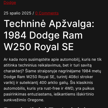
Dodge
25 spalio 2025
/
0 Comments
Techninė Apžvalga:
1984 Dodge Ram
W250 Royal SE
Ar kada nors susimąstėte apie automobilį, kuris ne tik
atitinka techninius reikalavimus, bet ir turi savitą
charakterį? Šiame straipsnyje nagrinėjame 1984 metų
Dodge Ram W250 Royal SE, turintį 408ci stroker
variklį ir suteikiantį 400 arklio galių. Šis klasikinis
automobilis, kuris yra rust-free ir 4WD, yra puikus
pasirinkimas entuziastams, ieškantiems išskirtinio
sunkvežimio Oregone.