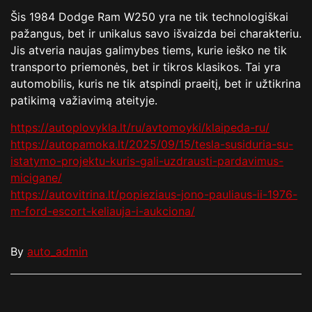
Šis 1984 Dodge Ram W250 yra ne tik technologiškai
pažangus, bet ir unikalus savo išvaizda bei charakteriu.
Jis atveria naujas galimybes tiems, kurie ieško ne tik
transporto priemonės, bet ir tikros klasikos. Tai yra
automobilis, kuris ne tik atspindi praeitį, bet ir užtikrina
patikimą važiavimą ateityje.
https://autoplovykla.lt/ru/avtomoyki/klaipeda-ru/
https://autopamoka.lt/2025/09/15/tesla-susiduria-su-
istatymo-projektu-kuris-gali-uzdrausti-pardavimus-
micigane/
https://autovitrina.lt/popieziaus-jono-pauliaus-ii-1976-
m-ford-escort-keliauja-i-aukciona/
By
auto_admin