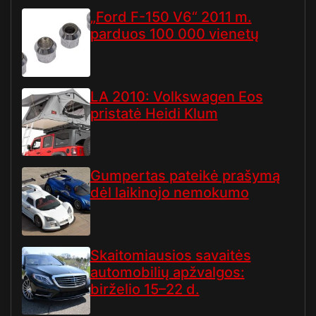
„Ford F-150 V6“ 2011 m.
parduos 100 000 vienetų
LA 2010: Volkswagen Eos
pristatė Heidi Klum
Gumpertas pateikė prašymą
dėl laikinojo nemokumo
Skaitomiausios savaitės
automobilių apžvalgos:
birželio 15–22 d.