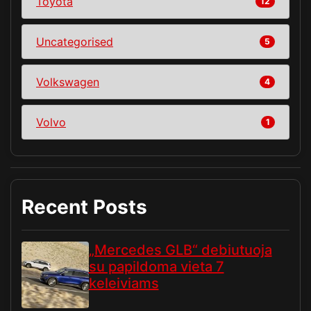
Toyota
12
Uncategorised
5
Volkswagen
4
Volvo
1
Recent Posts
„Mercedes GLB“ debiutuoja
su papildoma vieta 7
keleiviams