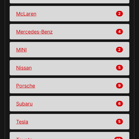
McLaren
2
Mercedes-Benz
4
MINI
2
Nissan
5
Porsche
9
Subaru
6
Tesla
5