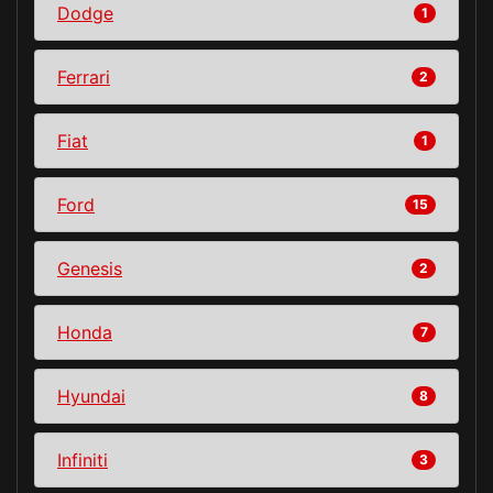
Dodge
1
Ferrari
2
Fiat
1
Ford
15
Genesis
2
Honda
7
Hyundai
8
Infiniti
3