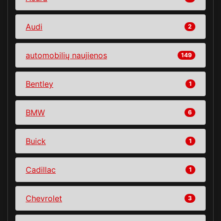
Audi
2
automobilių naujienos
149
Bentley
1
BMW
6
Buick
1
Cadillac
1
Chevrolet
3