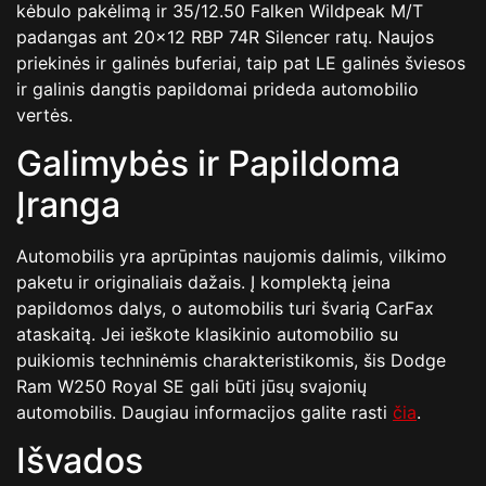
kėbulo pakėlimą ir 35/12.50 Falken Wildpeak M/T
padangas ant 20×12 RBP 74R Silencer ratų. Naujos
priekinės ir galinės buferiai, taip pat LE galinės šviesos
ir galinis dangtis papildomai prideda automobilio
vertės.
Galimybės ir Papildoma
Įranga
Automobilis yra aprūpintas naujomis dalimis, vilkimo
paketu ir originaliais dažais. Į komplektą įeina
papildomos dalys, o automobilis turi švarią CarFax
ataskaitą. Jei ieškote klasikinio automobilio su
puikiomis techninėmis charakteristikomis, šis Dodge
Ram W250 Royal SE gali būti jūsų svajonių
automobilis. Daugiau informacijos galite rasti
čia
.
Išvados