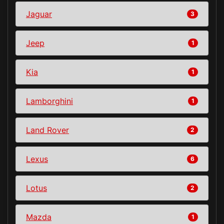
Jaguar
3
Jeep
1
Kia
1
Lamborghini
1
Land Rover
2
Lexus
6
Lotus
2
Mazda
1