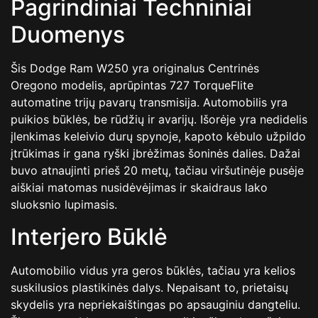
Pagrindiniai Techniniai
Duomenys
Šis Dodge Ram W250 yra originalus Centrinės
Oregono modelis, aprūpintas 727 TorqueFlite
automatine trijų pavarų transmisija. Automobilis yra
puikios būklės, be rūdžių ir avarijų. Išorėje yra nedidelis
įlenkimas keleivio durų spynoje, kapoto kėbulo užpildo
įtrūkimas ir gana ryški įbrėžimas šoninės dalies. Dažai
buvo atnaujinti prieš 20 metų, tačiau viršutinėje pusėje
aiškiai matomas nusidėvėjimas ir skaidraus lako
sluoksnio lupimasis.
Interjero Būklė
Automobilio vidus yra geros būklės, tačiau yra kelios
suskilusios plastikinės dalys. Nepaisant to, prietaisų
skydelis yra nepriekaištingas po apsauginiu dangteliu.