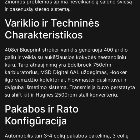
Žinomos problemos apima neveikiančią salono šviesą
ir pasenusią stereo sistemą.
Variklio ir Techninės
Charakteristikos
408ci Blueprint stroker variklis generuoja 400 arklio
galių ir veikia su aukščiausios kokybės neetanoliniu
kuru. Tarp atnaujinimų yra Edelbrock 750cfm
karbiuratorius, MSD Digital 6AL uždegimas, Hooker
ilgo vamzdžio kolektoriai, Flowmaster duslintuvai ir
dviguba išmetimo sistema. Transmisija buvo perstatyta
su shift kit ir Hughes 2500rpm stall konverteriu.
Pakabos ir Rato
Konfigūracija
Automobilis turi 3-4 colių pakabos pakėlimą, 3 colių